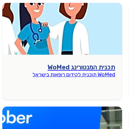
תכנית המנטורינג WoMed
WoMed תוכנית לקידום רופאות בישראל