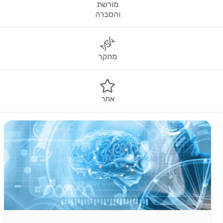
מורשת
והסברה
מחקר
אחר